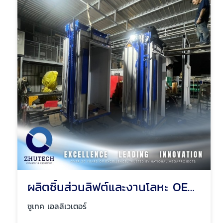
ผลิตชิ้นส่วนลิฟต์และงานโลหะ OEM (Manufacturing & Parts)
ซูเทค เอลลิเวเตอร์