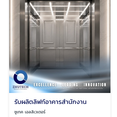
รับผลิตลิฟท์อาคารสำนักงาน
ซูเทค เอลลิเวเตอร์