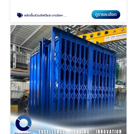
ดูรายละเอียด
ผลิตชิ้นส่วนลิฟต์และงานโลหะ OEM (Manufacturing & Parts)